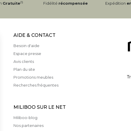
(1)
on
Gratuite
Fidélité
récompensée
Expédition
e
AIDE & CONTACT
Besoin d'aide
Espace presse
Avis clients
Plan du site
Promotions meubles
Recherches fréquentes
MILIBOO SUR LE NET
Miliboo-blog
Nos partenaires