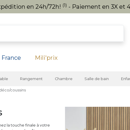
(1)
expédition en 24h/72h!
- Paiement en 3X et 4
 France
Mili'prix
able
Rangement
Chambre
Salle de bain
Enfa
déco/coussins
s
ez la touche finale à votre