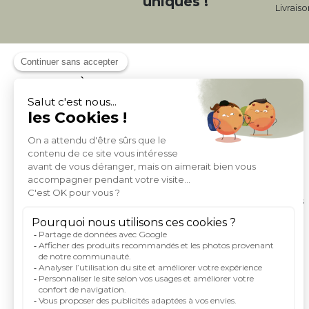
uniques !
Livrais
À PROPOS DE MILIBOO
Qui sommes nous et nos engagements
Mentions légales
Moyens de paiement
Livraison
Conditions générales de Vente
Politique de protection des données personnelles
Conditions générales d'utilisation du site
Droits informatique et libertés
Carte de fidelite et parrainage
Rejoignez-nous
Index égalité femme homme