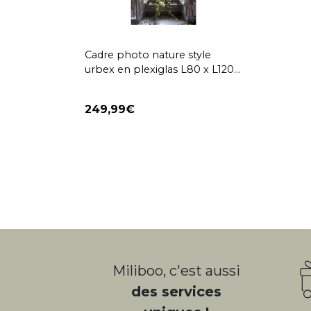
Cadre photo nature style
urbex en plexiglas L80 x L120
cm LIERE
249,99
Miliboo, c'est aussi
des services