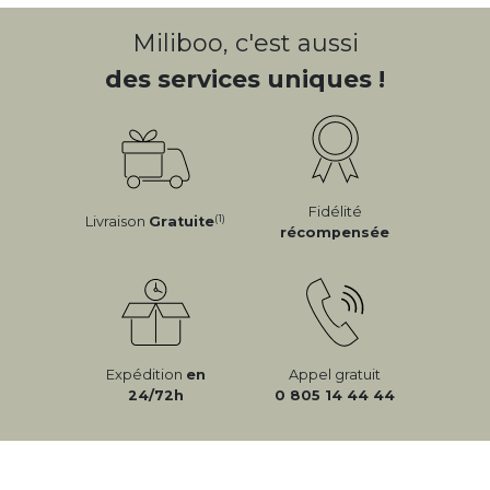
Miliboo, c'est aussi
des services uniques !
Fidélité
(1)
Livraison
Gratuite
récompensée
Expédition
en
Appel gratuit
24/72h
0 805 14 44 44