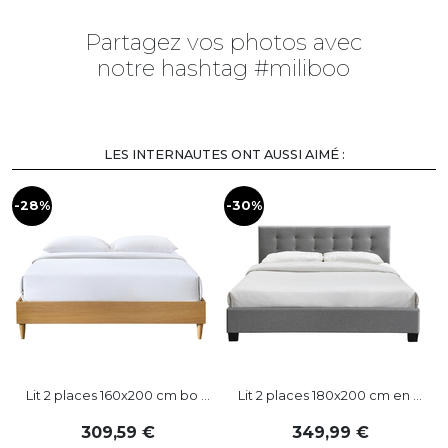
Partagez vos photos avec
notre hashtag #miliboo
LES INTERNAUTES ONT AUSSI AIMÉ :
-28%
-30%
-
Lit 2 places 160x200 cm bo ...
Lit 2 places 180x200 cm en ...
309
,
59
349
,
99