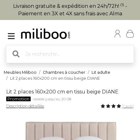
(1)
Livraison gratuite & expédition en 24h/72h!
-
Paiement en 3X et 4X sans frais avec Alma
Meubles Miliboo
Chambres à coucher
Lit adulte
Lit 2 places 160x200 cm en tissu beige DIANE
Lit 2 places 160x200 cm en tissu beige DIANE
Promotion
valable jusqu'au 20-08
Description détaillée
(1 avis)