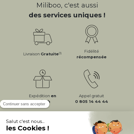
Miliboo, c'est aussi
des services uniques !
Fidélité
(1)
Livraison
Gratuite
récompensée
Expédition
en
Appel gratuit
24/72h
0 805 14 44 44