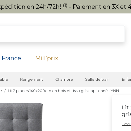
(1)
expédition en 24h/72h!
- Paiement en 3X et 4
 France
Mili'prix
able
Rangement
Chambre
Salle de bain
Enfa
te
Lit 2 places 140x200cm en bois et tissu gris capitonné LYNN
Lit
gri
Descri