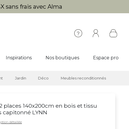
X sans frais avec Alma
Inspirations
Nos boutiques
Espace pro
nt
Jardin
Déco
Meubles reconditionnés
 2 places 140x200cm en bois et tissu
s capitonné LYNN
ption détaillée