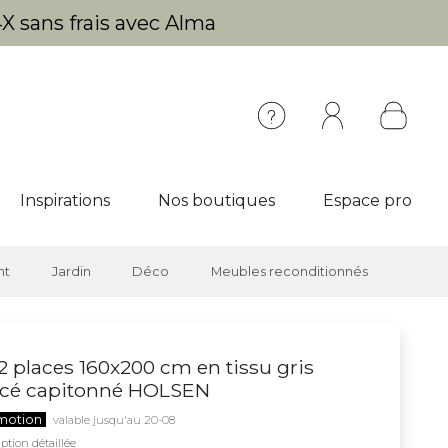
X sans frais avec Alma
Inspirations
Nos boutiques
Espace pro
nt
Jardin
Déco
Meubles reconditionnés
 2 places 160x200 cm en tissu gris
ncé capitonné HOLSEN
motion
valable jusqu'au 20-08
ption détaillée