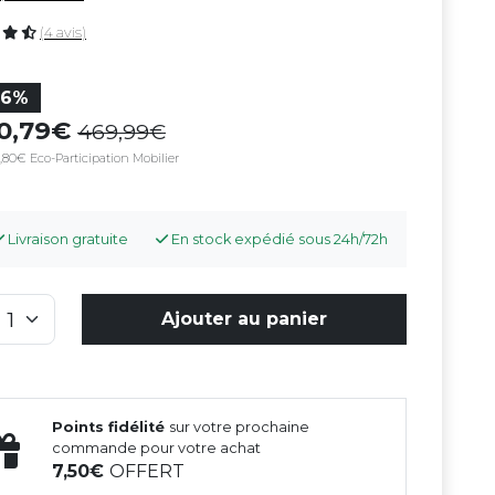
(4 avis)
36%
00,79
469,99
,80€ Eco-Participation Mobilier
Livraison gratuite
En stock expédié sous 24h/72h
Ajouter au panier
Points fidélité
sur votre prochaine
commande pour votre achat
7,50
OFFERT