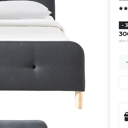
- 
3
dont 1