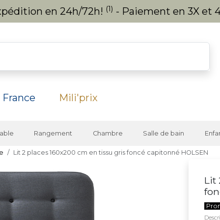
(1)
expédition en 24h/72h!
- Paiement en 3X et 4
 France
Mili'prix
able
Rangement
Chambre
Salle de bain
Enfa
te
Lit 2 places 160x200 cm en tissu gris foncé capitonné HOLSEN
Lit
fo
Pro
Descri