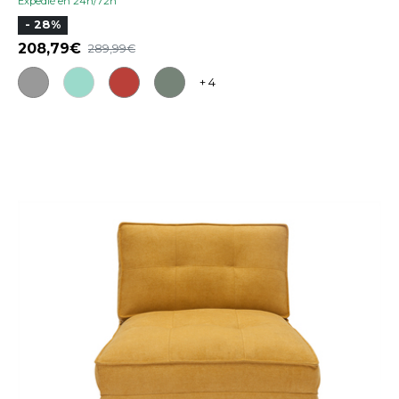
Expedié en 24h/72h
- 28%
208,79
289,99
+ 4