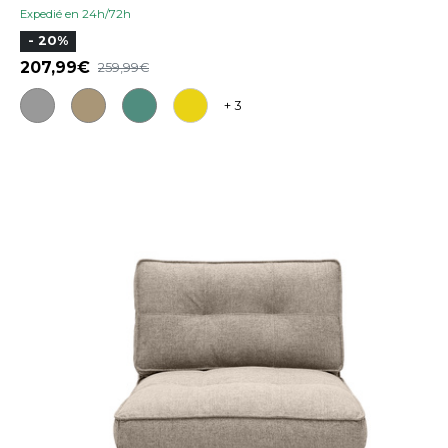
Expedié en 24h/72h
- 20%
207,99
259,99
+ 3