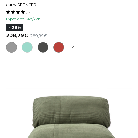
curry SPENCER
(12)
Expedié en 24h/72h
- 28%
208,79
289,99
+ 4