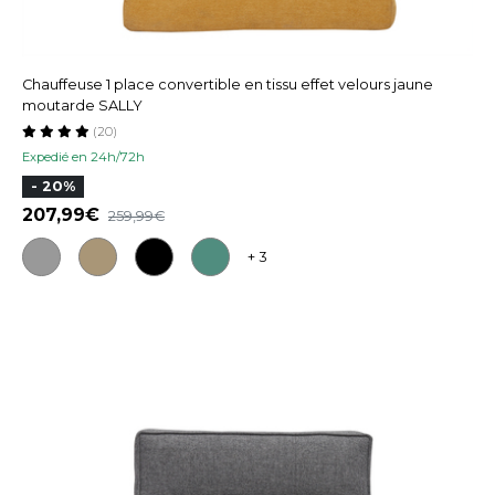
Chauffeuse 1 place convertible en tissu effet velours jaune
moutarde SALLY
(20)
Expedié en 24h/72h
- 20%
207,99
259,99
+ 3