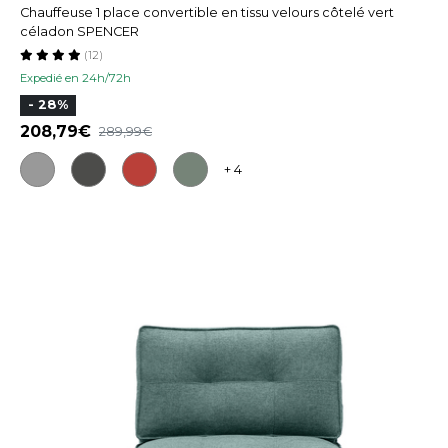
Chauffeuse 1 place convertible en tissu velours côtelé vert
céladon SPENCER
(12)
Expedié en 24h/72h
- 28%
208,79
289,99
+ 4