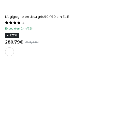
Lit gigogne en tissu gris 90x190 cm ELIE
(2)
Expedié en 24h/72h
- 22%
280,79
359,99