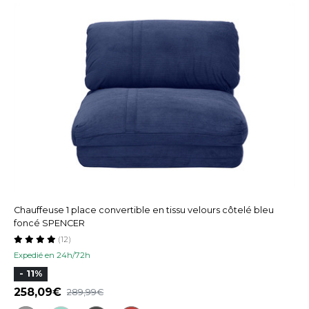
Chauffeuse 1 place convertible en tissu velours côtelé bleu
foncé SPENCER
(12)
Expedié en 24h/72h
- 11%
258,09
289,99