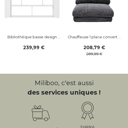
Bibliothèque basse design ...
Chauffeuse 1 place convert ...
239
,
99
208
,
79
289
,
99
Miliboo, c'est aussi
des services uniques !
Fidélité