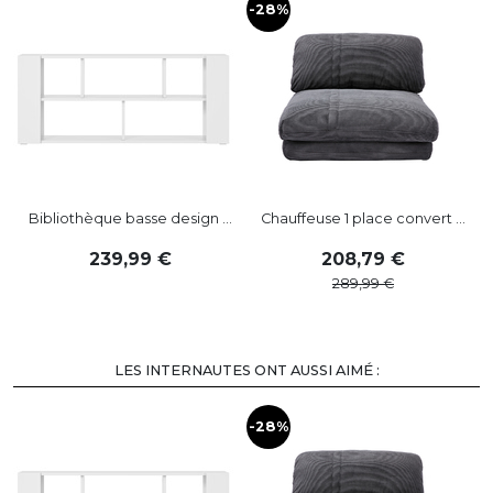
-28%
-
Bibliothèque basse design ...
Chauffeuse 1 place convert ...
239
,
99
208
,
79
289
,
99
LES INTERNAUTES ONT AUSSI AIMÉ :
-28%
-