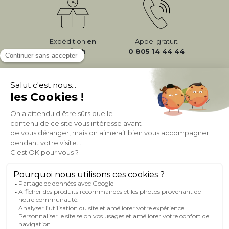
Expédition
en
Appel gratuit
24/72h
0 805 14 44 44
À PROPOS DE MILIBOO
AIDE & CONTACT
MILIBOO SUR LE NET