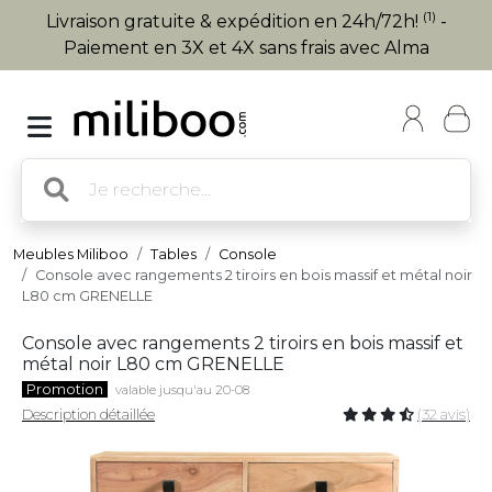
(1)
Livraison gratuite & expédition en 24h/72h!
-
Paiement en 3X et 4X sans frais avec Alma
Meubles Miliboo
Tables
Console
Console avec rangements 2 tiroirs en bois massif et métal noir
L80 cm GRENELLE
Console avec rangements 2 tiroirs en bois massif et
métal noir L80 cm GRENELLE
Promotion
valable jusqu'au 20-08
Description détaillée
(32 avis)