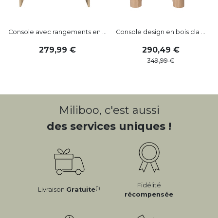
Console avec rangements en ...
Console design en bois cla ...
279
,
99
290
,
49
349
,
99
Miliboo, c'est aussi
des services uniques !
Fidélité
(1)
Livraison
Gratuite
récompensée