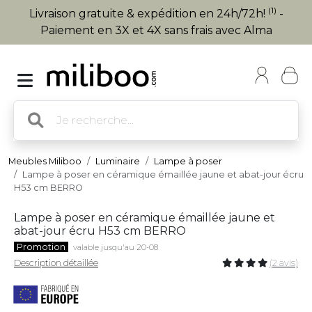
(1)
Livraison gratuite & expédition en 24h/72h!
-
Paiement en 3X et 4X sans frais avec Alma
Meubles Miliboo
Luminaire
Lampe à poser
Lampe à poser en céramique émaillée jaune et abat-jour écru
H53 cm BERRO
Lampe à poser en céramique émaillée jaune et
abat-jour écru H53 cm BERRO
Promotion
valable jusqu'au 20-08
Description détaillée
(2 avis)