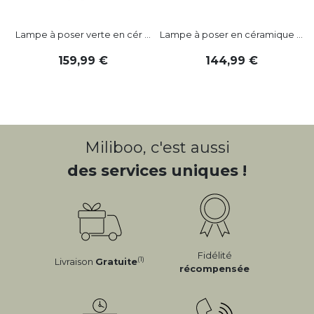
Lampe à poser verte en cér ...
Lampe à poser en céramique ...
L
159
,
99
144
,
99
Miliboo, c'est aussi
des services uniques !
Fidélité
(1)
Livraison
Gratuite
récompensée