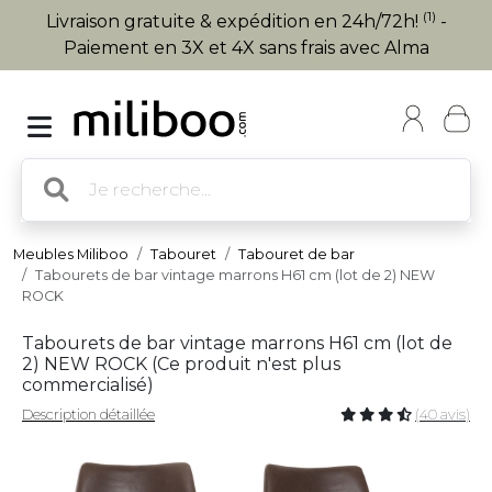
(1)
Livraison gratuite & expédition en 24h/72h!
-
Paiement en 3X et 4X sans frais avec Alma
Meubles Miliboo
Tabouret
Tabouret de bar
Tabourets de bar vintage marrons H61 cm (lot de 2) NEW
ROCK
Tabourets de bar vintage marrons H61 cm (lot de
2) NEW ROCK (
Ce produit n'est plus
commercialisé
)
Description détaillée
(40 avis)