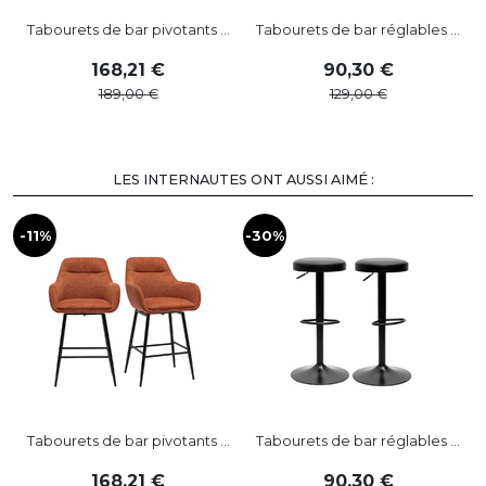
Tabourets de bar pivotants ...
Tabourets de bar réglables ...
168
,
21
90
,
30
189
,
00
129
,
00
LES INTERNAUTES ONT AUSSI AIMÉ :
-11%
-30%
Tabourets de bar pivotants ...
Tabourets de bar réglables ...
168
,
21
90
,
30