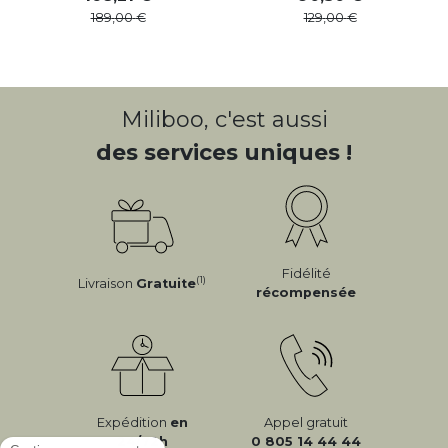
189
,
00
129
,
00
Miliboo, c'est aussi
des services uniques !
Fidélité
(1)
Livraison
Gratuite
récompensée
Expédition
en
Appel gratuit
24/72h
0 805 14 44 44