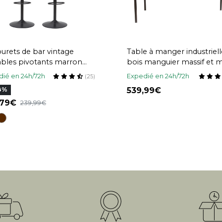
urets de bar vintage
Table à manger industriell
ables pivotants marron
bois manguier massif et m
 de 2) NEW ROCK
L160 cm YPSTER
ié en 24h/72h
Expedié en 24h/72h
(25)
539,99
8%
,79
239,99