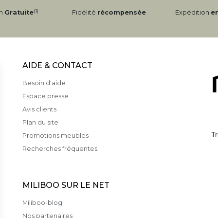
(1)
on
Gratuite
Fidélité
récompensée
Expédition
e
AIDE & CONTACT
Besoin d'aide
Espace presse
Avis clients
Plan du site
Promotions meubles
Recherches fréquentes
MILIBOO SUR LE NET
Miliboo-blog
Nos partenaires