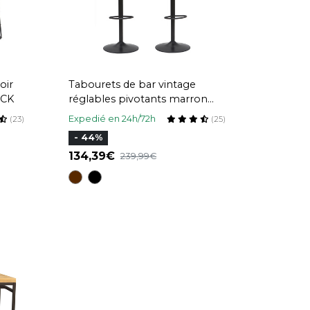
oir
Tabourets de bar vintage
OCK
réglables pivotants marron
clair (lot de 2) NEW ROCK
Expedié en 24h/72h
(23)
(25)
- 44%
134,39
239,99