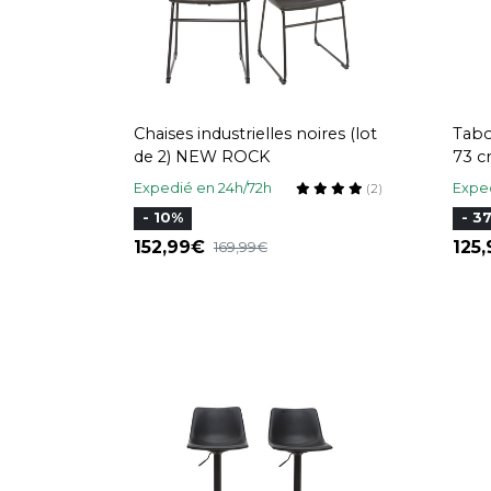
Chaises industrielles noires (lot
Tabo
de 2) NEW ROCK
73 c
Expedié en 24h/72h
Exped
(2)
- 10%
- 3
152,99
125
169,99