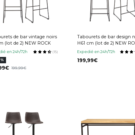
urets de bar vintage noirs
Tabourets de bar design n
m (lot de 2) NEW ROCK
H61 cm (lot de 2) NEW R
ié en 24h/72h
Expedié en 24h/72h
(15)
199,99
7%
,99
199,99