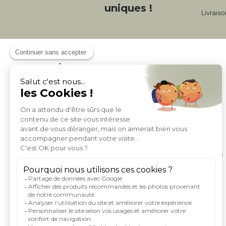
uniques !
Livrais
À PROPOS DE MILIBOO
Qui sommes nous et nos engagements
Mentions légales
Moyens de paiement
Livraison
Conditions générales de Vente
Politique de protection des données personnelles
Conditions générales d'utilisation du site
Droits informatique et libertés
Carte de fidelite et parrainage
Rejoignez-nous
Index égalité femme homme