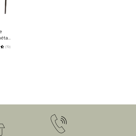
e
étal
(19)