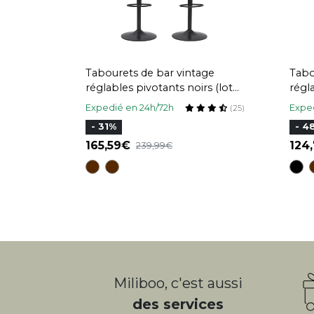
Tabourets de bar vintage
Tabo
réglables pivotants noirs (lot
régl
de 2) NEW ROCK
(lot
Expedié en 24h/72h
Exped
(25)
- 31%
- 4
165,59
124
239,99
Miliboo, c'est aussi
des services