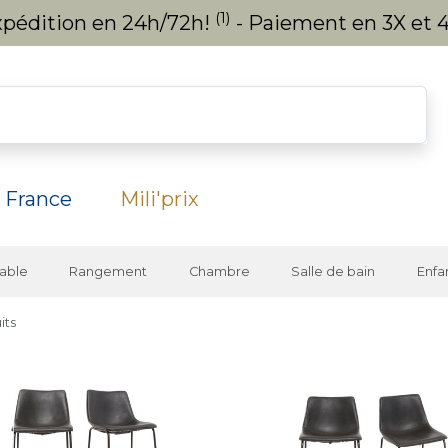
(1)
expédition en 24h/72h!
- Paiement en 3X et 4
 France
Mili'prix
able
Rangement
Chambre
Salle de bain
Enfa
its