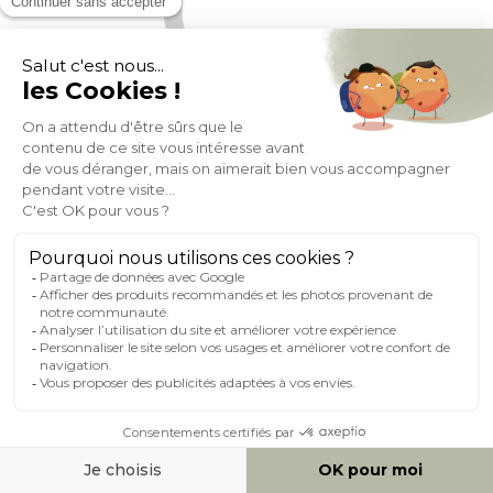
Tables basses gigognes laquées moutarde, bleu canard et
bleu (lot de 3) ZURIA
(15)
Expedié en 24h/72h
- 17%
315,39
379,99