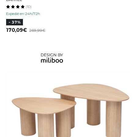
(10)
Expedié en 24h/72h
- 37%
170,09
269,99