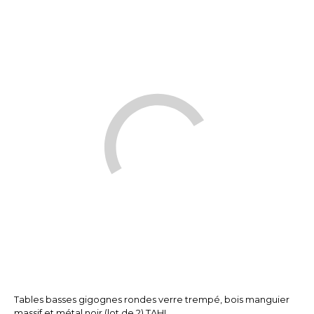
Tables basses gigognes rondes verre trempé, bois manguier
massif et métal noir (lot de 2) TAHL