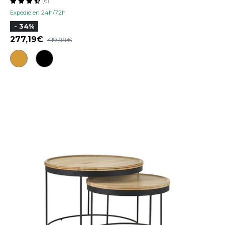
(6)
Expedié en 24h/72h
- 34%
277,19
419,99