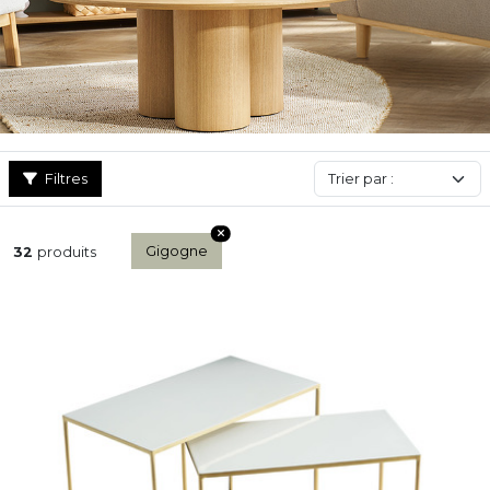
gigogne s’adapte à toutes les ambiances. Parfaite comme
table
basse
, bout de canapé ou support décoratif, elle combine
fonctionnalité, légèreté et élégance, tout en ajoutant une
touche graphique et tendance à votre pièce.
Filtres
Gigogne
32
produits