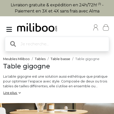
(1)
Livraison gratuite & expédition en 24h/72h!
-
Paiement en 3X et 4X sans frais avec Alma
Meubles Miliboo
Tables
Table basse
Table gigogne
Table gigogne
La table gigogne est une solution aussi esthétique que pratique
pour optimiser l’espace avec style. Composée de deux ou trois
tables de tailles différentes, elle s’utilise en ensemble ou
séparément selon les besoins, puis se range facilement en les
Lire plus
glissant les unes sous les autres. Idéale pour un salon modulable,
elle convient parfaitement aux petits espaces ou aux intérieurs
flexibles. En bois, métal, verre, marbre ou laiton, et dans des
styles scandinaves, contemporains, industriels ou vintage, la table