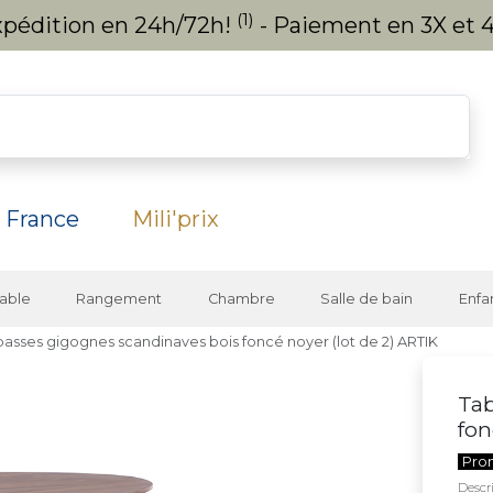
(1)
expédition en 24h/72h!
- Paiement en 3X et 4
 France
Mili'prix
able
Rangement
Chambre
Salle de bain
Enfa
basses gigognes scandinaves bois foncé noyer (lot de 2) ARTIK
Tab
fon
Pro
Descri