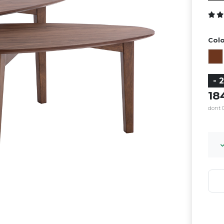
Colo
- 
1
dont 0