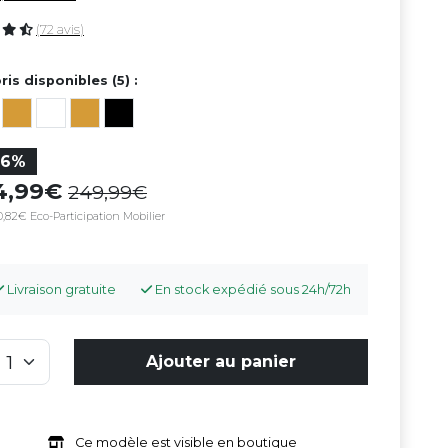
(72 avis)
ris disponibles (5) :
26%
84,99
249,99
,82€ Eco-Participation Mobilier
Livraison gratuite
En stock expédié sous 24h/72h
Ajouter au panier
Ce modèle est visible en boutique