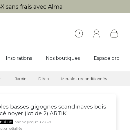
X sans frais avec Alma
Inspirations
Nos boutiques
Espace pro
nt
Jardin
Déco
Meubles reconditionnés
les basses gigognes scandinaves bois
cé noyer (lot de 2) ARTIK
motion
valable jusqu'au 20-08
ption détaillée