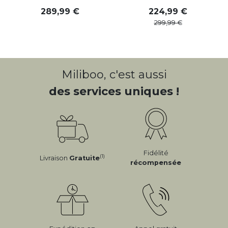
289
,
99
224
,
99
299
,
99
Miliboo, c'est aussi
des services uniques !
Fidélité
(1)
Livraison
Gratuite
récompensée