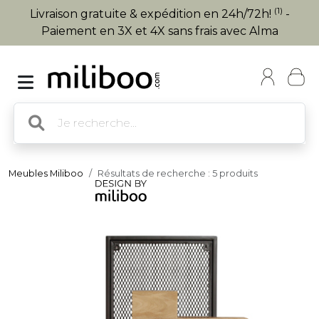
(1)
Livraison gratuite & expédition en 24h/72h!
-
Paiement en 3X et 4X sans frais avec Alma
Meubles Miliboo
Résultats de recherche : 5 produits