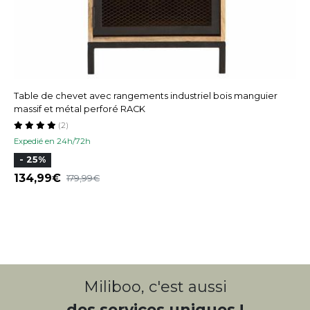
Table de chevet avec rangements industriel bois manguier
massif et métal perforé RACK
(2)
Expedié en 24h/72h
- 25%
134,99
179,99
Miliboo, c'est aussi
des services uniques !