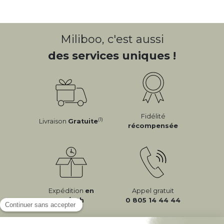
Miliboo, c'est aussi
des services uniques !
Fidélité
(1)
Livraison
Gratuite
récompensée
Expédition
en
Appel gratuit
24/72h
0 805 14 44 44