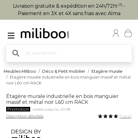
(1)
Livraison gratuite & expédition en 24h/72h!
-
Paiement en 3X et 4X sans frais avec Alma
Meubles Miliboo
Déco & Petit mobilier
Etagère murale
Étagère murale industrielle en bois manguier massif et métal
noir L60 cm RACK
Étagère murale industrielle en bois manguier
massif et métal noir L60 cm RACK
Promotion
valable jusqu'au 20-08
Description détaillée
(11 avis)