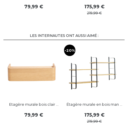
79
,
99
175
,
99
219
,
99
LES INTERNAUTES ONT AUSSI AIMÉ :
-20%
-
Etagère murale bois clair ...
Étagère murale en bois man ...
79
,
99
175
,
99
219
,
99