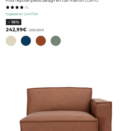
Pouf repose-pieds design en cuir marron CORTO
(6)
Expedié en 24h/72h
- 10%
242,99
269,99