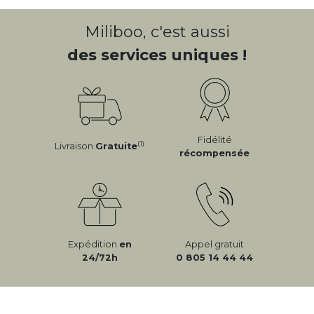
Miliboo, c'est aussi
des services uniques !
Fidélité
(1)
Livraison
Gratuite
récompensée
Expédition
en
Appel gratuit
24/72h
0 805 14 44 44