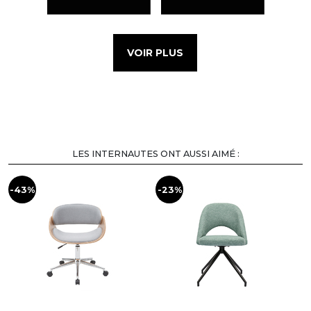
VOIR PLUS
LES INTERNAUTES ONT AUSSI AIMÉ :
-43%
-23%
-