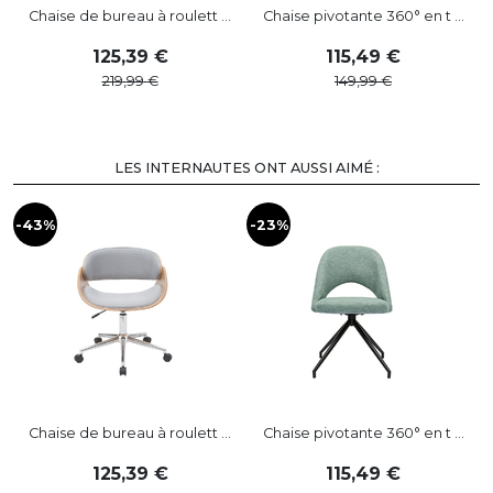
Chaise de bureau à roulett ...
Chaise pivotante 360° en t ...
125
,
39
115
,
49
219
,
99
149
,
99
LES INTERNAUTES ONT AUSSI AIMÉ :
-43%
-23%
-
Chaise de bureau à roulett ...
Chaise pivotante 360° en t ...
125
,
39
115
,
49