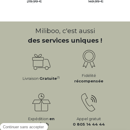
219
,
99
149
,
99
Miliboo, c'est aussi
des services uniques !
Fidélité
(1)
Livraison
Gratuite
récompensée
Expédition
en
Appel gratuit
24/72h
0 805 14 44 44