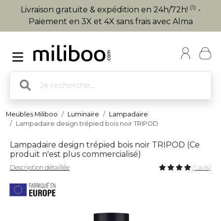
(1)
Livraison gratuite & expédition en 24h/72h!
-
Paiement en 3X et 4X sans frais avec Alma
Meubles Miliboo
Luminaire
Lampadaire
Lampadaire design trépied bois noir TRIPOD
Lampadaire design trépied bois noir TRIPOD (
Ce
produit n'est plus commercialisé
)
Description détaillée
(1 avis)