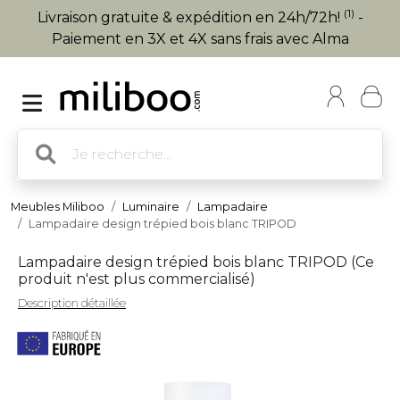
(1)
Livraison gratuite & expédition en 24h/72h!
-
Paiement en 3X et 4X sans frais avec Alma
Meubles Miliboo
Luminaire
Lampadaire
Lampadaire design trépied bois blanc TRIPOD
Lampadaire design trépied bois blanc TRIPOD (
Ce
produit n'est plus commercialisé
)
Description détaillée