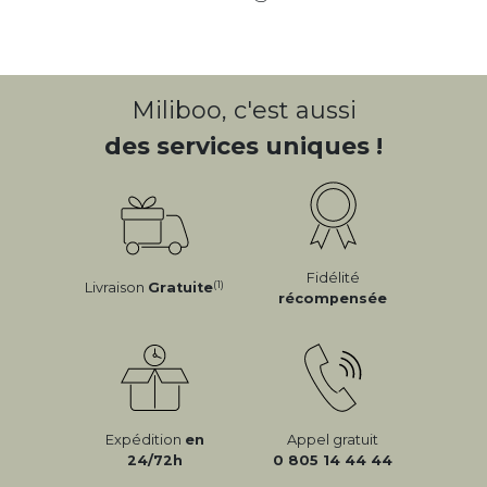
Miliboo, c'est aussi
des services uniques !
Fidélité
(1)
Livraison
Gratuite
récompensée
Expédition
en
Appel gratuit
24/72h
0 805 14 44 44