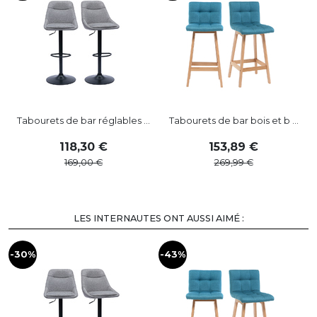
Tabourets de bar réglables ...
Tabourets de bar bois et b ...
118
,
30
153
,
89
169
,
00
269
,
99
LES INTERNAUTES ONT AUSSI AIMÉ :
-30%
-43%
-