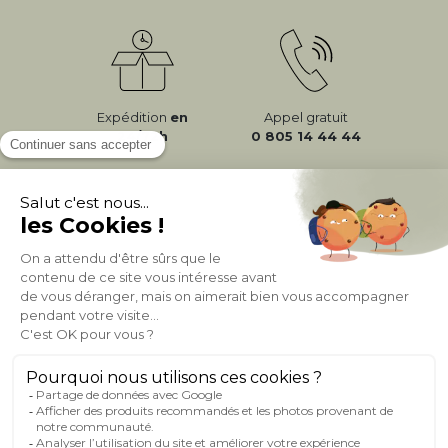
Expédition
en
Appel gratuit
24/72h
0 805 14 44 44
À PROPOS DE MILIBOO
AIDE & CONTACT
MILIBOO SUR LE NET