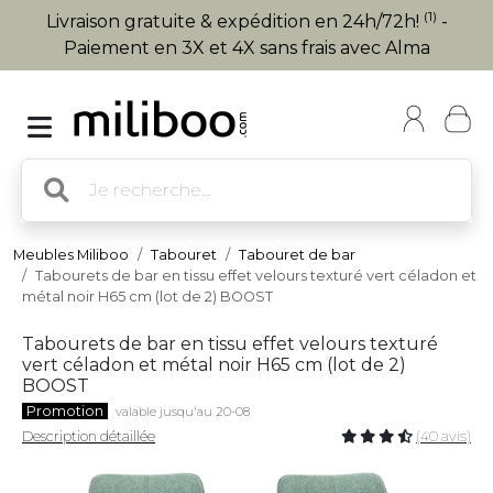
(1)
Livraison gratuite & expédition en 24h/72h!
-
Paiement en 3X et 4X sans frais avec Alma
Meubles Miliboo
Tabouret
Tabouret de bar
Tabourets de bar en tissu effet velours texturé vert céladon et
métal noir H65 cm (lot de 2) BOOST
Tabourets de bar en tissu effet velours texturé
vert céladon et métal noir H65 cm (lot de 2)
BOOST
Promotion
valable jusqu'au 20-08
Description détaillée
(40 avis)