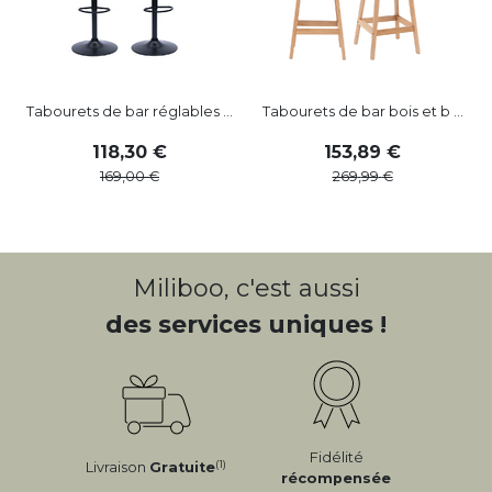
Tabourets de bar réglables ...
Tabourets de bar bois et b ...
118
,
30
153
,
89
169
,
00
269
,
99
Miliboo, c'est aussi
des services uniques !
Fidélité
(1)
Livraison
Gratuite
récompensée