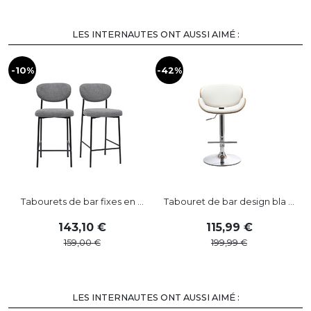
LES INTERNAUTES ONT AUSSI AIMÉ :
-10%
-42%
-
Tabourets de bar fixes en ...
Tabouret de bar design bla ...
143
,
10
115
,
99
159
,
00
199
,
99
LES INTERNAUTES ONT AUSSI AIMÉ :