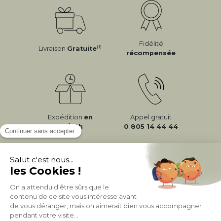
Fidélité
(1)
Livraison
Gratuite
récompensée
Expédition
en
Appel gratuit
24/72h
0 805 14 44 44
À PROPOS DE MILIBOO
AIDE & CONTACT