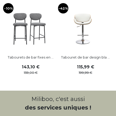
-10%
-42%
-
Tabourets de bar fixes en ...
Tabouret de bar design bla ...
143
,
10
115
,
99
159
,
00
199
,
99
Miliboo, c'est aussi
des services uniques !