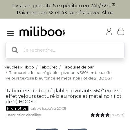
(1)
Livraison gratuite & expédition en 24h/72h!
-
Paiement en 3X et 4X sans frais avec Alma
Meubles Miliboo
Tabouret
Tabouret de bar
Tabourets de bar réglables pivotants 360° en tissu effet
velours texturé bleu foncé et métal noir (lot de 2) BOOST
Tabourets de bar réglables pivotants 360° en tissu
effet velours texturé bleu foncé et métal noir (lot
de 2) BOOST
Promotion
valable jusqu'au 20-08
Description détaillée
(36 avis)