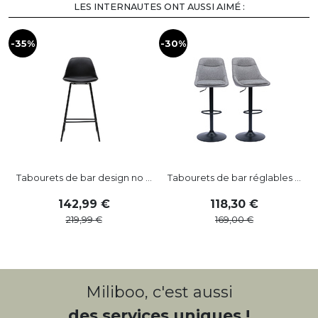
LES INTERNAUTES ONT AUSSI AIMÉ :
-35%
-30%
-
Tabourets de bar design no ...
Tabourets de bar réglables ...
142
,
99
118
,
30
219
,
99
169
,
00
Miliboo, c'est aussi
des services uniques !