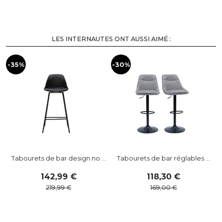
LES INTERNAUTES ONT AUSSI AIMÉ :
-35%
-30%
-
Tabourets de bar design no ...
Tabourets de bar réglables ...
142
,
99
118
,
30
219
,
99
169
,
00