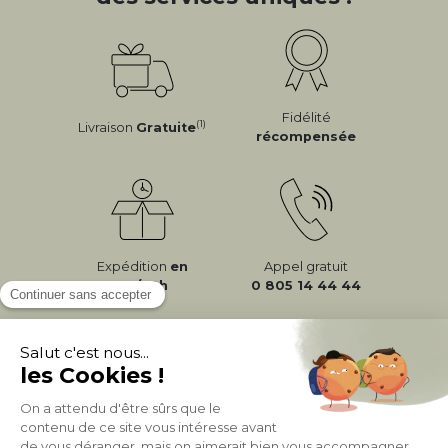
Fidélité
(1)
Livraison
Gratuite
récompensée
Expédition
en
Appel gratuit
24/72h
0 805 14 44 44
À PROPOS DE MILIBOO