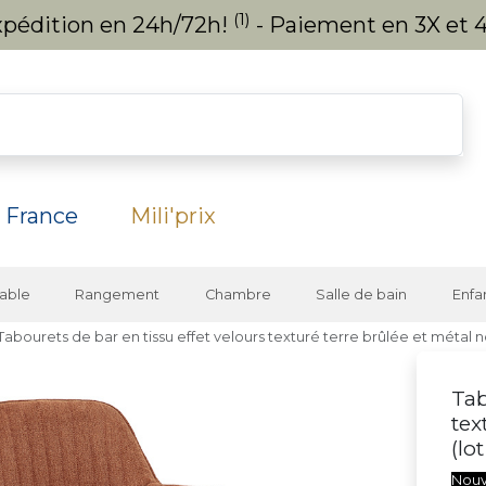
(1)
expédition en 24h/72h!
- Paiement en 3X et 4
 France
Mili'prix
able
Rangement
Chambre
Salle de bain
Enfa
Tabourets de bar en tissu effet velours texturé terre brûlée et métal 
Tab
tex
(lo
Nou