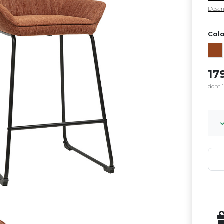
Descri
Colo
17
dont 1