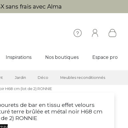
X sans frais avec Alma
Inspirations
Nos boutiques
Espace pro
nt
Jardin
Déco
Meubles reconditionnés
noir H68 cm (lot de 2) RONNIE
ourets de bar en tissu effet velours
turé terre brûlée et métal noir H68 cm
t de 2) RONNIE
veau