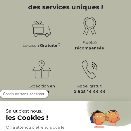
des services uniques !
Fidélité
(1)
Livraison
Gratuite
récompensée
Expédition
en
Appel gratuit
24/72h
0 805 14 44 44
À PROPOS DE MILIBOO