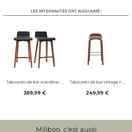
LES INTERNAUTES ONT AUSSI AIMÉ :
-
Tabourets de bar scandinav ...
Tabourets de bar vintage n ...
389
,
99
249
,
99
Miliboo, c'est aussi