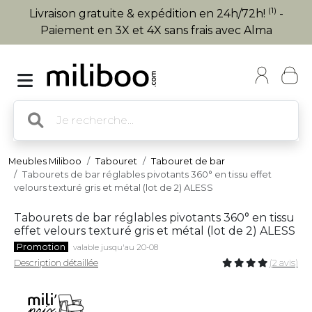
(1)
Livraison gratuite & expédition en 24h/72h!
-
Paiement en 3X et 4X sans frais avec Alma
Meubles Miliboo
Tabouret
Tabouret de bar
Tabourets de bar réglables pivotants 360° en tissu effet
velours texturé gris et métal (lot de 2) ALESS
Tabourets de bar réglables pivotants 360° en tissu
effet velours texturé gris et métal (lot de 2) ALESS
Promotion
valable jusqu'au 20-08
Description détaillée
(2 avis)