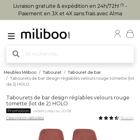
(1)
Livraison gratuite & expédition en 24h/72h!
-
Paiement en 3X et 4X sans frais avec Alma
Meubles Miliboo
Tabouret
Tabouret de bar
Tabourets de bar design réglables velours rouge tomette (lot
de 2) HOLO
Tabourets de bar design réglables velours rouge
tomette (lot de 2) HOLO
Promotion
valable jusqu'au 20-08
Description détaillée
(18 avis)