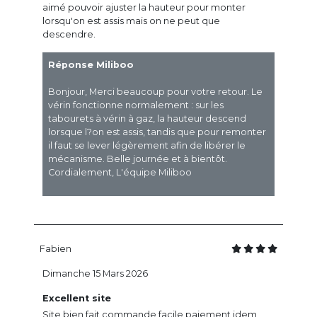
aimé pouvoir ajuster la hauteur pour monter
lorsqu'on est assis mais on ne peut que
descendre.
Réponse Miliboo
Bonjour, Merci beaucoup pour votre retour. Le
vérin fonctionne normalement : sur les
tabourets à vérin à gaz, la hauteur descend
lorsque l?on est assis, tandis que pour remonter
il faut se lever légèrement afin de libérer le
mécanisme. Belle journée et à bientôt.
Cordialement, L'équipe Miliboo
Fabien
Dimanche 15 Mars 2026
Excellent site
Site bien fait commande facile paiement idem