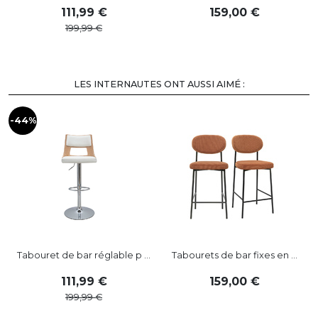
111
,
99
159
,
00
199
,
99
LES INTERNAUTES ONT AUSSI AIMÉ :
-44%
-
Tabouret de bar réglable p ...
Tabourets de bar fixes en ...
111
,
99
159
,
00
199
,
99