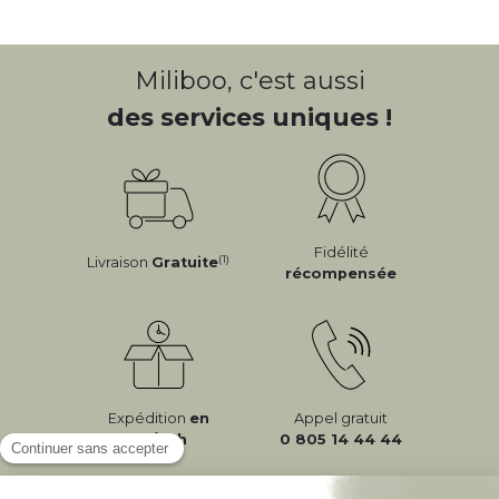
Miliboo, c'est aussi
des services uniques !
Fidélité
(1)
Livraison
Gratuite
récompensée
Expédition
en
Appel gratuit
24/72h
0 805 14 44 44