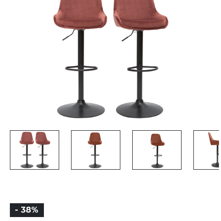
- 38%