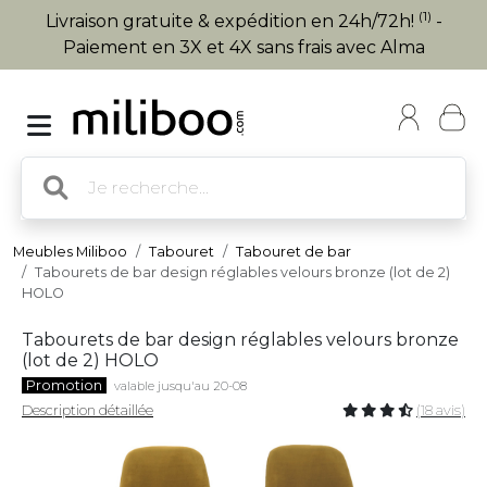
(1)
Livraison gratuite & expédition en 24h/72h!
-
Paiement en 3X et 4X sans frais avec Alma
Meubles Miliboo
Tabouret
Tabouret de bar
Tabourets de bar design réglables velours bronze (lot de 2)
HOLO
Tabourets de bar design réglables velours bronze
(lot de 2) HOLO
Promotion
valable jusqu'au 20-08
Description détaillée
(18 avis)