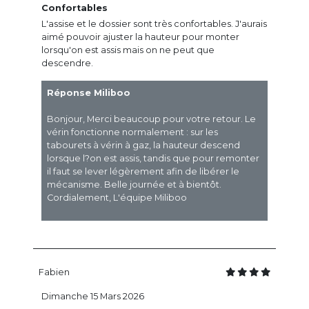
Confortables
L'assise et le dossier sont très confortables. J'aurais
aimé pouvoir ajuster la hauteur pour monter
lorsqu'on est assis mais on ne peut que
descendre.
Réponse Miliboo
Bonjour, Merci beaucoup pour votre retour. Le
vérin fonctionne normalement : sur les
tabourets à vérin à gaz, la hauteur descend
lorsque l?on est assis, tandis que pour remonter
il faut se lever légèrement afin de libérer le
mécanisme. Belle journée et à bientôt.
Cordialement, L'équipe Miliboo
Fabien
Dimanche 15 Mars 2026