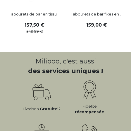
Tabourets de bar en tissu ...
Tabourets de bar fixes en ...
157
,
50
159
,
00
349
,
99
Miliboo, c'est aussi
des services uniques !
Fidélité
(1)
Livraison
Gratuite
récompensée