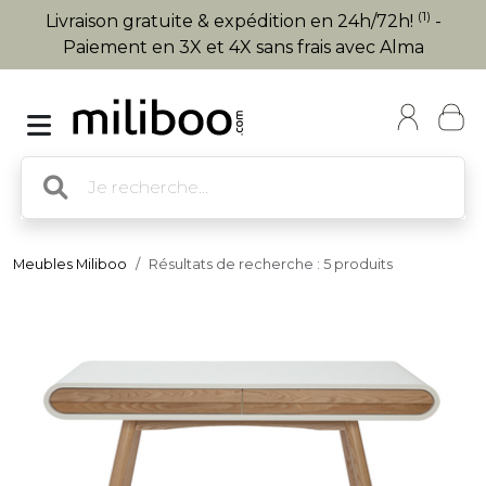
(1)
Livraison gratuite & expédition en 24h/72h!
-
Paiement en 3X et 4X sans frais avec Alma
Meubles Miliboo
Résultats de recherche : 5 produits