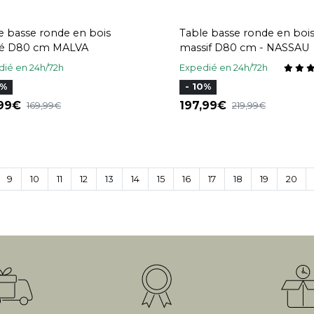
e basse ronde en bois
Table basse ronde en boi
cé D80 cm MALVA
massif D80 cm - NASSAU
ié en 24h/72h
Expedié en 24h/72h
0%
- 10%
,99
197,99
169,99
219,99
9
10
11
12
13
14
15
16
17
18
19
20