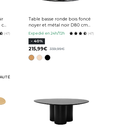
ir
Table basse ronde bois foncé
0 cm
noyer et métal noir D80 cm
LACE
Expedié en 24h/72h
(47)
(47)
- 40%
215,99
359,99
AUTÉ