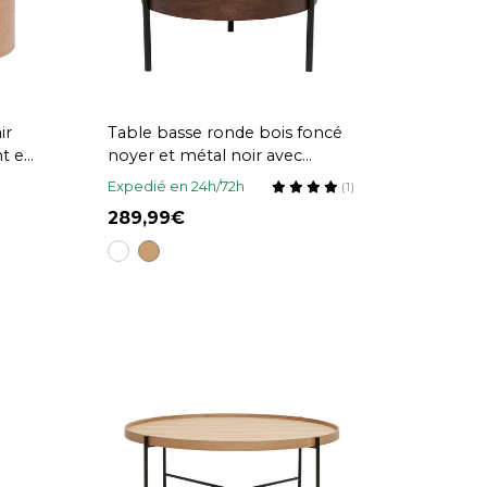
ir
Table basse ronde bois foncé
t et
noyer et métal noir avec
plateau pivotant et rangement
Expedié en 24h/72h
(1)
D80 cm YOLINE
289,99