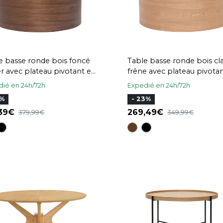
e basse ronde bois foncé
Table basse ronde bois cla
r avec plateau pivotant et
frêne avec plateau pivotan
gement D80 cm DALI
rangement D80 cm DALI
ié en 24h/72h
Expedié en 24h/72h
7%
- 23%
,39
269,49
379,99
349,99