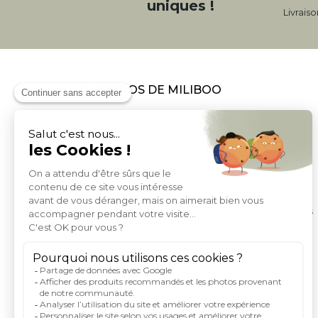
uniques !
Livrais
À PROPOS DE MILIBOO
Qui sommes nous et nos engagements
Mentions légales
Moyens de paiement
Livraison
Conditions générales de Vente
Politique de protection des données personnelles
Conditions générales d'utilisation du site
Droits informatique et libertés
Carte de fidelite et parrainage
Rejoignez-nous
Index égalité femme homme