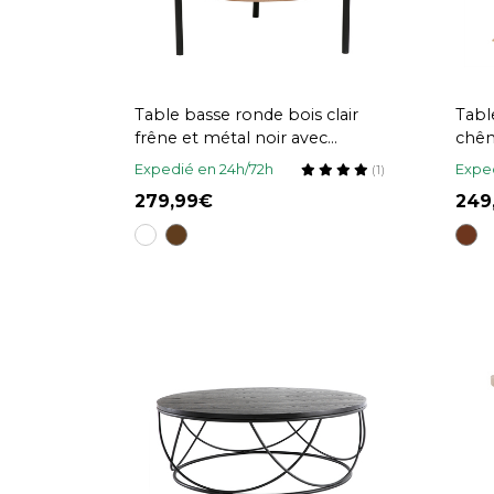
Table basse ronde bois clair
Tabl
frêne et métal noir avec
chên
plateau pivotant et rangement
Expedié en 24h/72h
Exped
(1)
D80 cm YOLINE
279,99
24