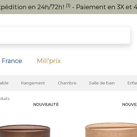
(1)
expédition en 24h/72h!
- Paiement en 3X et 4
 France
Mili'prix
able
Rangement
Chambre
Salle de bain
Enfa
duits
NOUVEAUTÉ
NOUVE