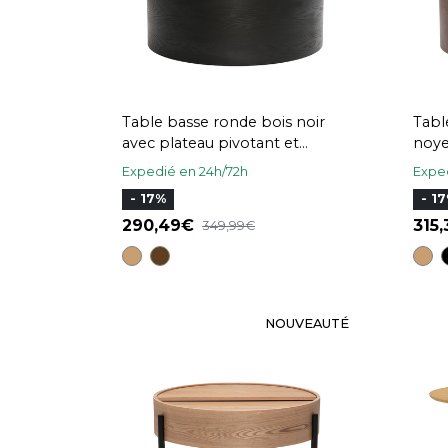
Table basse ronde bois noir
Tabl
avec plateau pivotant et
noye
rangement D80 cm DALI
ran
Expedié en 24h/72h
Exped
- 17%
- 1
290,49
315
349,99
NOUVEAUTÉ