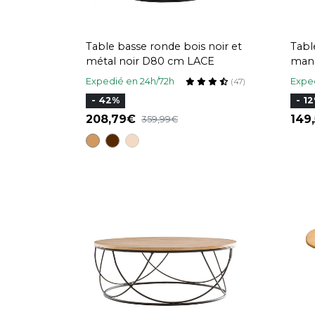
Table basse ronde bois noir et
Tabl
métal noir D80 cm LACE
mang
D60
Expedié en 24h/72h
Exped
(47)
- 42%
- 1
208,79
149
359,99