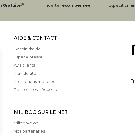
(1)
on
Gratuite
Fidélité
récompensée
Expédition
e
AIDE & CONTACT
Besoin d'aide
Espace presse
Avis clients
Plan du site
Promotions meubles
Recherches fréquentes
MILIBOO SUR LE NET
Miliboo-blog
Nos partenaires