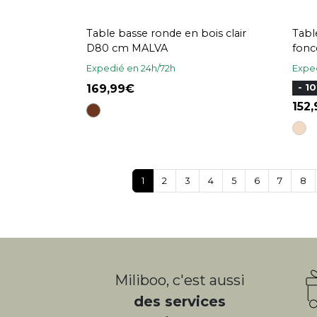
Table basse ronde en bois clair
Tabl
D80 cm MALVA
fon
Expedié en 24h/72h
Exped
169,99
- 1
152
1
2
3
4
5
6
7
8
Miliboo, c'est aussi
des services