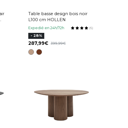
air
Table basse design bois noir
L100 cm HOLLEN
Expedié en 24h/72h
(6)
- 28%
287,99
399,99