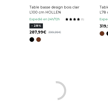
Table basse design bois clair
Tabl
L100 cm HOLLEN
L78
Expedié en 24h/72h
Exped
(6)
319
- 28%
287,99
399,99