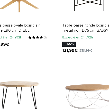
e basse ovale bois clair
Table basse ronde bois cla
e L90 cm DIELLI
métal noir D75 cm BASSY
ié en 24h/72h
Expedié en 24h/72h
(1)
9,99
- 45%
131,99
239,99