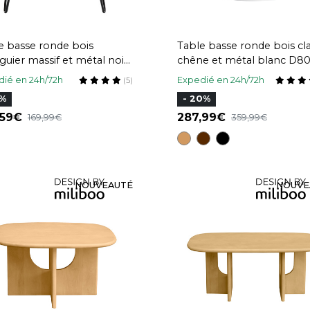
e basse ronde bois
Table basse ronde bois cla
uier massif et métal noir
chêne et métal blanc D8
 cm VIBES
LACE
ié en 24h/72h
Expedié en 24h/72h
(5)
2%
- 20%
,59
287,99
169,99
359,99
NOUVEAUTÉ
NOUVE