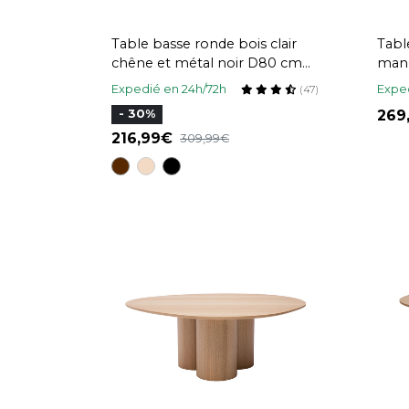
Table basse ronde bois clair
Tabl
chêne et métal noir D80 cm
mang
LACE
MAS
Expedié en 24h/72h
Exped
(47)
26
- 30%
216,99
309,99