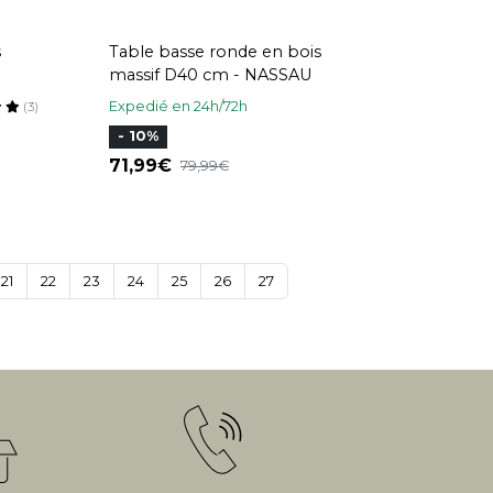
s
Table basse ronde en bois
massif D40 cm - NASSAU
Expedié en 24h/72h
(3)
- 10%
71,99
79,99
21
22
23
24
25
26
27