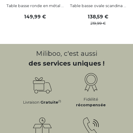
Table basse ronde en métal ...
Table basse ovale scandina ...
149
,
99
138
,
59
219
,
99
Miliboo, c'est aussi
des services uniques !
Fidélité
(1)
Livraison
Gratuite
récompensée