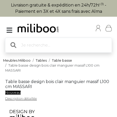
(1)
Livraison gratuite & expédition en 24h/72h!
-
Paiement en 3X et 4X sans frais avec Alma
Meubles Miliboo
Tables
Table basse
Table basse design bois clair manguier massif L100 cm
MASSARI
Table basse design bois clair manguier massif L100
cm MASSARI
Nouveau
Description détaillée