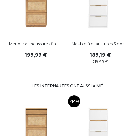
Meuble à chaussures finiti ...
Meuble à chaussures 3 port ...
199
,
99
189
,
19
219
,
99
LES INTERNAUTES ONT AUSSI AIMÉ :
-14%
-