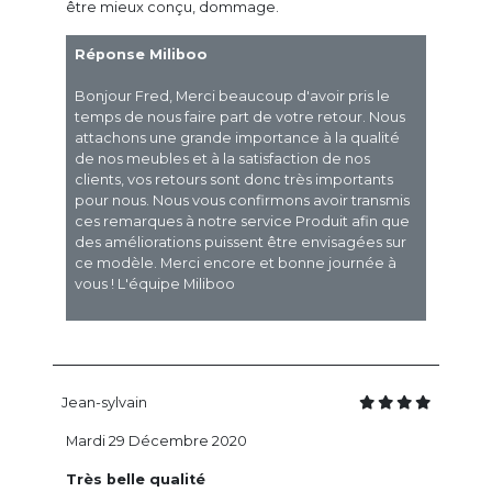
être mieux conçu, dommage.
Réponse Miliboo
Bonjour Fred, Merci beaucoup d'avoir pris le
temps de nous faire part de votre retour. Nous
attachons une grande importance à la qualité
de nos meubles et à la satisfaction de nos
clients, vos retours sont donc très importants
pour nous. Nous vous confirmons avoir transmis
ces remarques à notre service Produit afin que
des améliorations puissent être envisagées sur
ce modèle. Merci encore et bonne journée à
vous ! L'équipe Miliboo
Jean-sylvain
Mardi 29 Décembre 2020
Très belle qualité