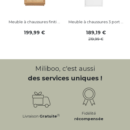
Meuble à chaussures finiti ...
Meuble à chaussures 3 port ...
199
,
99
189
,
19
219
,
99
Miliboo, c'est aussi
des services uniques !
Fidélité
(1)
Livraison
Gratuite
récompensée