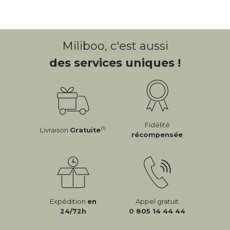
Miliboo, c'est aussi
des services uniques !
Fidélité
(1)
Livraison
Gratuite
récompensée
Expédition
en
Appel gratuit
24/72h
0 805 14 44 44