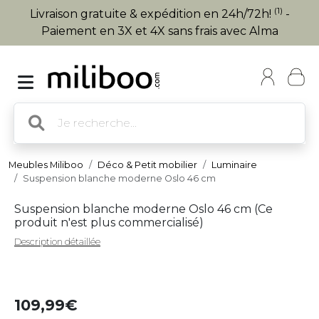
(1)
Livraison gratuite & expédition en 24h/72h!
-
Paiement en 3X et 4X sans frais avec Alma
Meubles Miliboo
Déco & Petit mobilier
Luminaire
Suspension blanche moderne Oslo 46 cm
Suspension blanche moderne Oslo 46 cm (
Ce
produit n'est plus commercialisé
)
Description détaillée
109,99