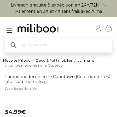
(1)
Livraison gratuite & expédition en 24h/72h!
-
Paiement en 3X et 4X sans frais avec Alma
Meubles Miliboo
Déco & Petit mobilier
Luminaire
Lampe moderne noire Capetown
Lampe moderne noire Capetown (
Ce produit n'est
plus commercialisé
)
Description détaillée
54,99