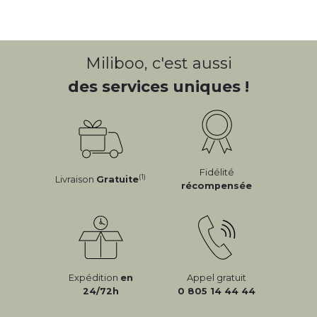
Miliboo, c'est aussi
des services uniques !
Fidélité
(1)
Livraison
Gratuite
récompensée
Expédition
en
Appel gratuit
24/72h
0 805 14 44 44