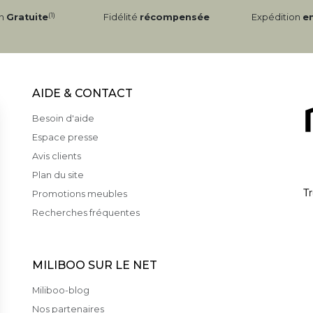
(1)
on
Gratuite
Fidélité
récompensée
Expédition
e
AIDE & CONTACT
Besoin d'aide
Espace presse
Avis clients
Plan du site
Promotions meubles
Recherches fréquentes
MILIBOO SUR LE NET
Miliboo-blog
Nos partenaires