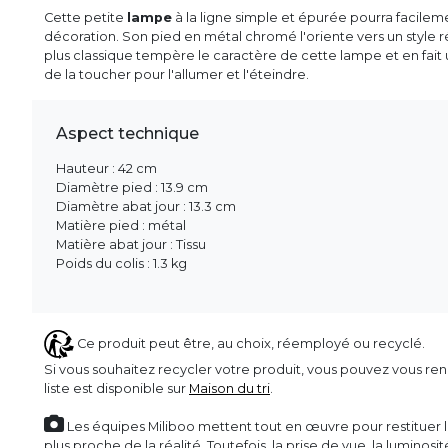
Cette petite
lampe
à la ligne simple et épurée pourra facileme
décoration. Son pied en métal chromé l'oriente vers un style 
plus classique tempère le caractère de cette lampe et en fait un
de la toucher pour l'allumer et l'éteindre.
Aspect technique
Hauteur : 42 cm
Diamètre pied : 13.9 cm
Diamètre abat jour : 13.3 cm
Matière pied : métal
Matière abat jour : Tissu
Poids du colis : 1.3 kg
Ce produit peut être, au choix, réemployé ou recyclé.
Si vous souhaitez recycler votre produit, vous pouvez vous ren
liste est disponible sur
Maison du tri
.
Les équipes Miliboo mettent tout en œuvre pour restituer l’
plus proche de la réalité. Toutefois, la prise de vue, la luminos