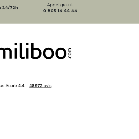
Appel gratuit
n 24/72h
0 805 14 44 44