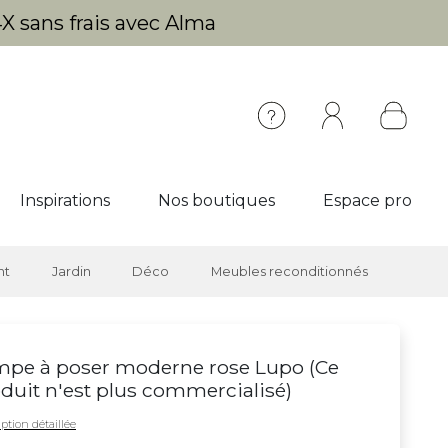
X sans frais avec Alma
Inspirations
Nos boutiques
Espace pro
nt
Jardin
Déco
Meubles reconditionnés
pe à poser moderne rose Lupo (
Ce
duit n'est plus commercialisé
)
ption détaillée