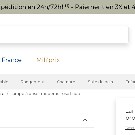
(1)
expédition en 24h/72h!
- Paiement en 3X et 4
 France
Mili'prix
able
Rangement
Chambre
Salle de bain
Enfa
ire
Lampe à poser moderne rose Lupo
Lam
pro
Descri