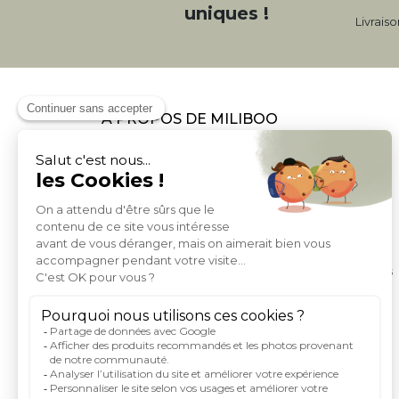
uniques !
Livrais
À PROPOS DE MILIBOO
Qui sommes nous et nos engagements
Mentions légales
Moyens de paiement
Livraison
Conditions générales de Vente
Politique de protection des données personnelles
Conditions générales d'utilisation du site
Droits informatique et libertés
Carte de fidelite et parrainage
Rejoignez-nous
Index égalité femme homme