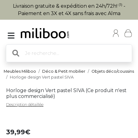
(1)
Livraison gratuite & expédition en 24h/72h!
-
Paiement en 3X et 4X sans frais avec Alma
Meubles Miliboo
Déco & Petit mobilier
Objets déco/coussins
Horloge design Vert pastel SIVA
Horloge design Vert pastel SIVA (
Ce produit n'est
plus commercialisé
)
Description détaillée
39,99