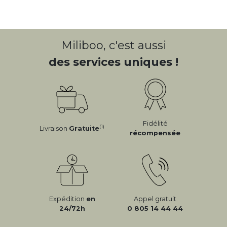
Miliboo, c'est aussi
des services uniques !
Fidélité
(1)
Livraison
Gratuite
récompensée
Expédition
en
Appel gratuit
24/72h
0 805 14 44 44