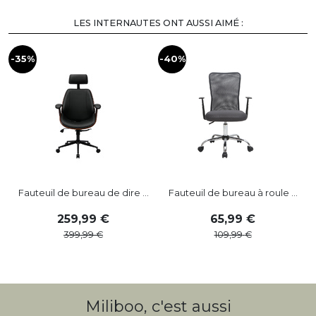
LES INTERNAUTES ONT AUSSI AIMÉ :
-35%
-40%
-
Fauteuil de bureau de dire ...
Fauteuil de bureau à roule ...
259
,
99
65
,
99
399
,
99
109
,
99
Miliboo, c'est aussi