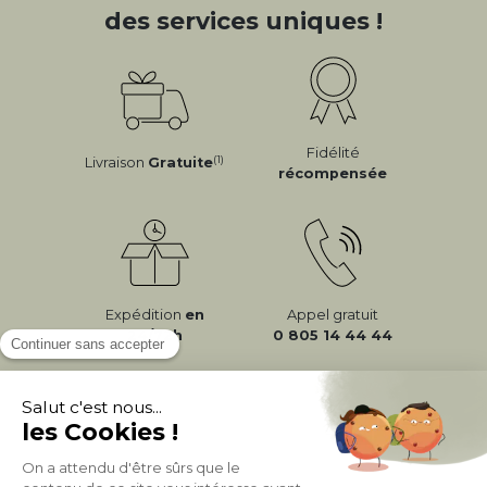
des services uniques !
Fidélité
(1)
Livraison
Gratuite
récompensée
Expédition
en
Appel gratuit
24/72h
0 805 14 44 44
À PROPOS DE MILIBOO