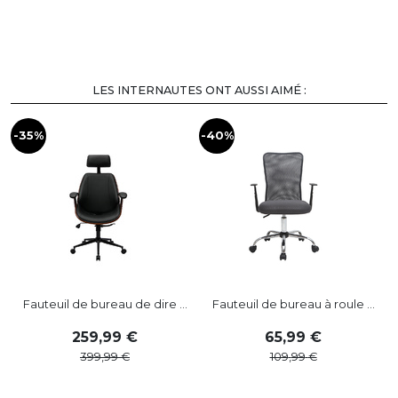
LES INTERNAUTES ONT AUSSI AIMÉ :
-35%
-40%
-
Fauteuil de bureau de dire ...
Fauteuil de bureau à roule ...
259
,
99
65
,
99
399
,
99
109
,
99