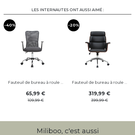
LES INTERNAUTES ONT AUSSI AIMÉ :
-40%
-20%
-
Fauteuil de bureau à roule ...
Fauteuil de bureau à roule ...
65
,
99
319
,
99
109
,
99
399
,
99
Miliboo, c'est aussi