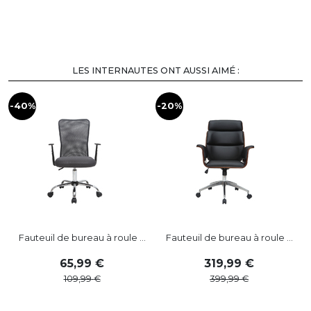
LES INTERNAUTES ONT AUSSI AIMÉ :
-40%
-20%
-
Fauteuil de bureau à roule ...
Fauteuil de bureau à roule ...
65
,
99
319
,
99
109
,
99
399
,
99