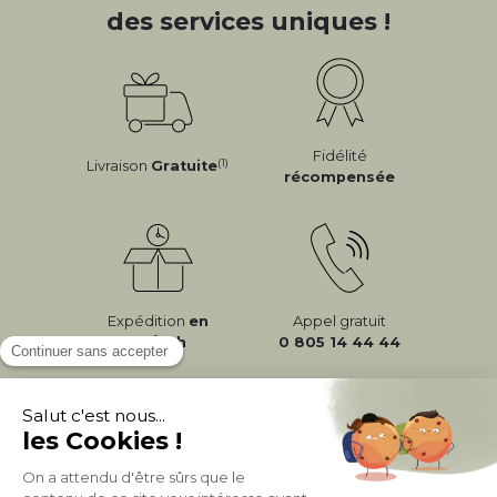
des services uniques !
Fidélité
(1)
Livraison
Gratuite
récompensée
Expédition
en
Appel gratuit
24/72h
0 805 14 44 44
À PROPOS DE MILIBOO