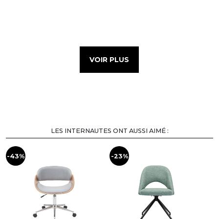
VOIR PLUS
LES INTERNAUTES ONT AUSSI AIMÉ :
-43%
-23%
-