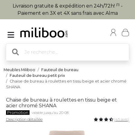
(1)
Livraison gratuite & expédition en 24h/72h!
-
Paiement en 3X et 4X sans frais avec Alma
Meubles Miliboo
Fauteuil de bureau
Fauteuil de bureau petit prix
Chaise de bureau à roulettes en tissu beige et acier chromé
SHANA
Chaise de bureau à roulettes en tissu beige et
acier chromé SHANA
Promotion
valable jusqu'au 20-08
Description détaillée
(45 avis)