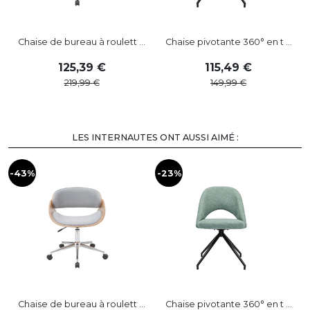
Chaise de bureau à roulett ...
Chaise pivotante 360° en t ...
125
,
39
115
,
49
219
,
99
149
,
99
LES INTERNAUTES ONT AUSSI AIMÉ :
-43%
-23%
-
Chaise de bureau à roulett ...
Chaise pivotante 360° en t ...