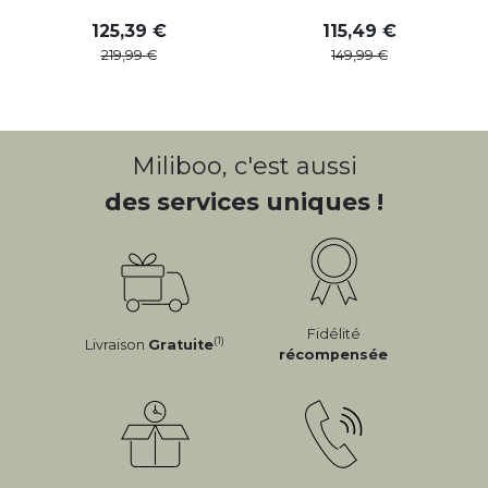
125
,
39
115
,
49
219
,
99
149
,
99
Miliboo, c'est aussi
des services uniques !
Fidélité
(1)
Livraison
Gratuite
récompensée