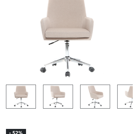
- 52%