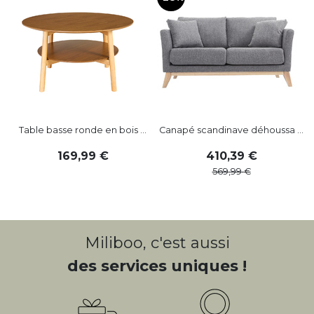
Table basse ronde en bois ...
Canapé scandinave déhoussa ...
169
,
99
410
,
39
569
,
99
Miliboo, c'est aussi
des services uniques !