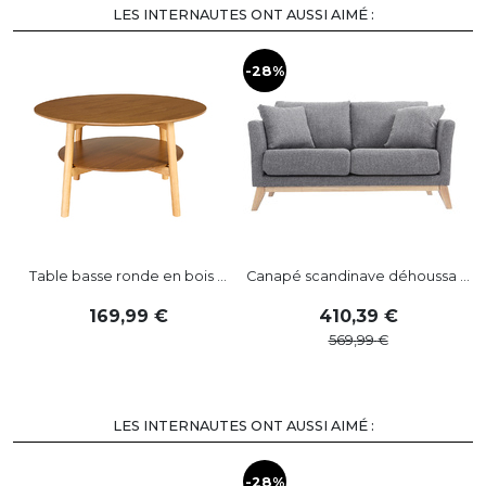
LES INTERNAUTES ONT AUSSI AIMÉ :
-28%
-
Table basse ronde en bois ...
Canapé scandinave déhoussa ...
169
,
99
410
,
39
569
,
99
LES INTERNAUTES ONT AUSSI AIMÉ :
-28%
-