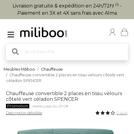
(1)
Livraison gratuite & expédition en 24h/72h!
-
Paiement en 3X et 4X sans frais avec Alma
Meubles Miliboo
Chauffeuse
Chauffeuse convertible 2 places en tissu velours côtelé vert
céladon SPENCER
Chauffeuse convertible 2 places en tissu velours
côtelé vert céladon SPENCER
Promotion
valable jusqu'au 20-08
Description détaillée
(2 avis)