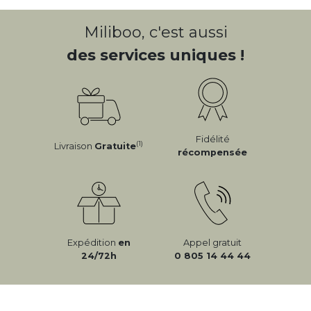
Miliboo, c'est aussi
des services uniques !
Fidélité
(1)
Livraison
Gratuite
récompensée
Expédition
en
Appel gratuit
24/72h
0 805 14 44 44