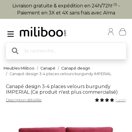
(1)
Livraison gratuite & expédition en 24h/72h!
-
Paiement en 3X et 4X sans frais avec Alma
Meubles Miliboo
Canapé
Canapé design
Canapé design 3-4 places velours burgundy IMPERIAL
Canapé design 3-4 places velours burgundy
IMPERIAL (
Ce produit n'est plus commercialisé
)
Description détaillée
(1 avis)