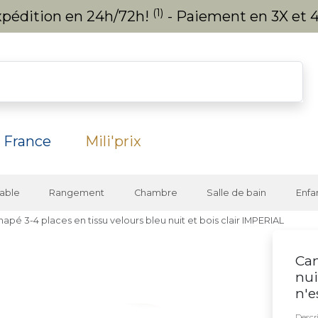
(1)
expédition en 24h/72h!
- Paiement en 3X et 4
 France
Mili'prix
able
Rangement
Chambre
Salle de bain
Enfa
apé 3-4 places en tissu velours bleu nuit et bois clair IMPERIAL
Can
nui
n'e
Descri