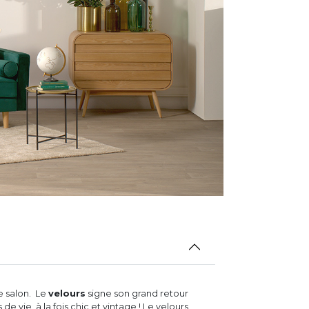
e salon. Le
velours
signe son grand retour
e vie, à la fois chic et vintage ! Le velours