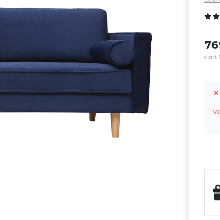
7
dont 1
Vo