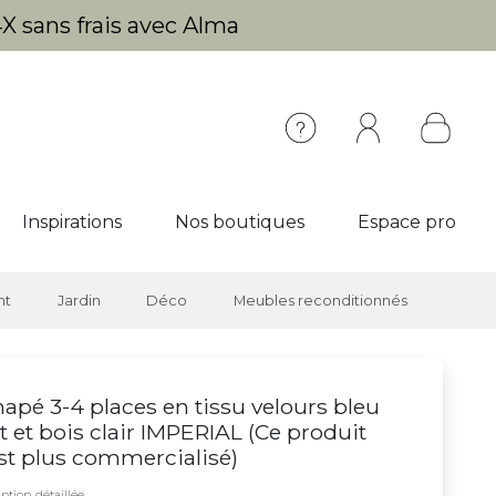
X sans frais avec Alma
Inspirations
Nos boutiques
Espace pro
nt
Jardin
Déco
Meubles reconditionnés
apé 3-4 places en tissu velours bleu
t et bois clair IMPERIAL (
Ce produit
st plus commercialisé
)
ption détaillée