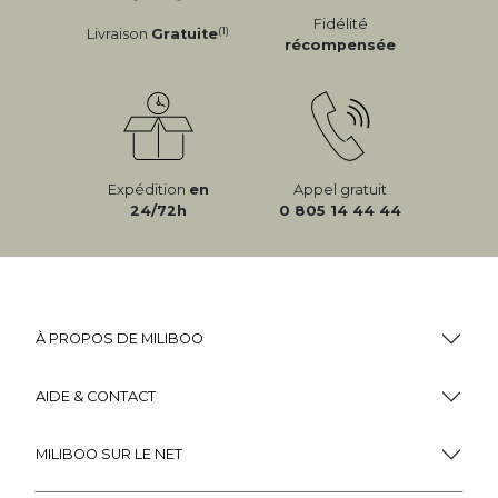
Buffet bas finition bois c ...
Buffet haut vintage avec p ...
199
,
99
599
,
99
Miliboo, c'est aussi
des services uniques !