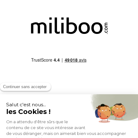
Fidélité
(1)
Livraison
Gratuite
récompensée
Expédition
en
Appel gratuit
24/72h
0 805 14 44 44
À PROPOS DE MILIBOO
AIDE & CONTACT