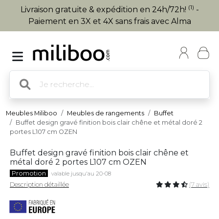
(1)
Livraison gratuite & expédition en 24h/72h!
-
Paiement en 3X et 4X sans frais avec Alma
Meubles Miliboo
Meubles de rangements
Buffet
Buffet design gravé finition bois clair chêne et métal doré 2
portes L107 cm OZEN
Buffet design gravé finition bois clair chêne et
métal doré 2 portes L107 cm OZEN
Promotion
valable jusqu'au 20-08
Description détaillée
(7 avis)