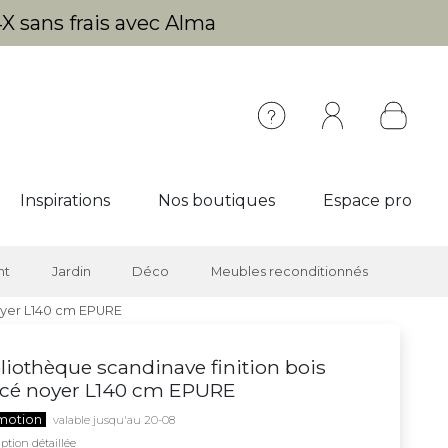
X sans frais avec Alma
Inspirations
Nos boutiques
Espace pro
nt
Jardin
Déco
Meubles reconditionnés
noyer L140 cm EPURE
liothèque scandinave finition bois
ncé noyer L140 cm EPURE
motion
valable jusqu'au 20-08
ption détaillée