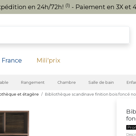
(1)
expédition en 24h/72h!
- Paiement en 3X et 4
 France
Mili'prix
able
Rangement
Chambre
Salle de bain
Enfa
iothèque et étagère
Bibliothèque scandinave finition bois foncé 
Bib
fo
Pro
Descri