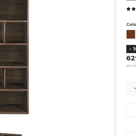
Colo
- 
6
dont 8