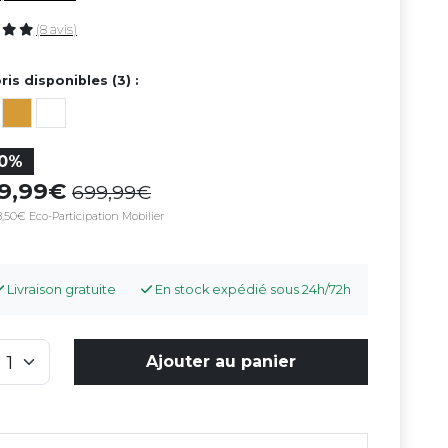
(8 avis)
ris disponibles (3) :
10%
29,99
699,99
,50€ Eco-Participation Mobilier
Livraison gratuite
En stock expédié sous 24h/72h
Ajouter au panier