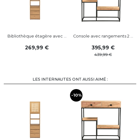
Bibliothèque étagère avec ...
Console avec rangements 2 ...
269
,
99
395
,
99
439
,
99
LES INTERNAUTES ONT AUSSI AIMÉ :
-10%
-