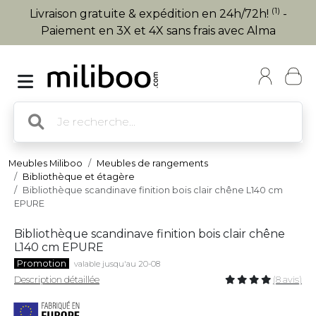
(1)
Livraison gratuite & expédition en 24h/72h!
-
Paiement en 3X et 4X sans frais avec Alma
Meubles Miliboo
Meubles de rangements
Bibliothèque et étagère
Bibliothèque scandinave finition bois clair chêne L140 cm
EPURE
Bibliothèque scandinave finition bois clair chêne
L140 cm EPURE
Promotion
valable jusqu'au 20-08
Description détaillée
(8 avis)