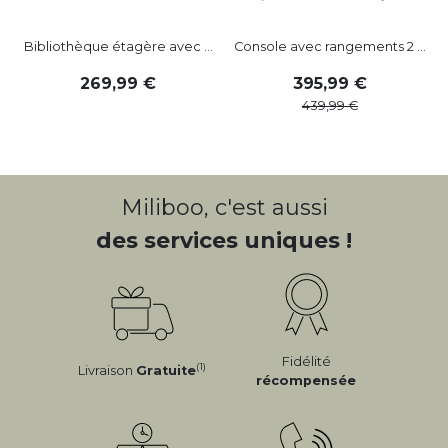
Bibliothèque étagère avec ...
Console avec rangements 2 ...
269
,
99
395
,
99
439
,
99
Miliboo, c'est aussi
des services uniques !
Fidélité
(1)
Livraison
Gratuite
récompensée