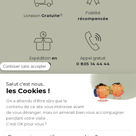
Fidélité
(1)
Livraison
Gratuite
récompensée
Expédition
en
Appel gratuit
24/72h
0 805 14 44 44
À PROPOS DE MILIBOO
AIDE & CONTACT
MILIBOO SUR LE NET