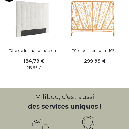
Tête de lit capitonnée en ...
Tête de lit en rotin L162 ...
184
,
79
299
,
99
219
,
99
Miliboo, c'est aussi
des services uniques !