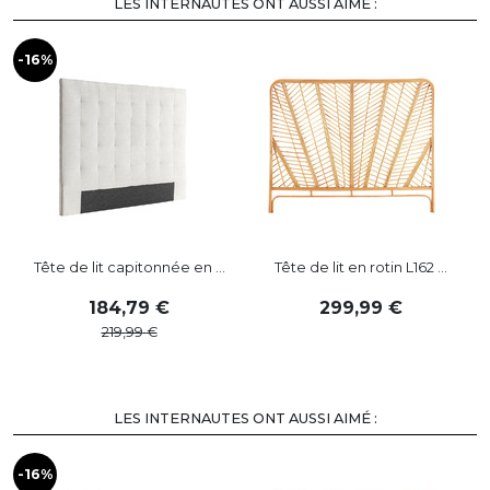
LES INTERNAUTES ONT AUSSI AIMÉ :
-16%
-
Tête de lit capitonnée en ...
Tête de lit en rotin L162 ...
184
,
79
299
,
99
219
,
99
LES INTERNAUTES ONT AUSSI AIMÉ :
-16%
-