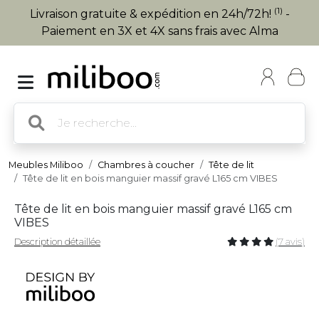
(1)
Livraison gratuite & expédition en 24h/72h!
-
Paiement en 3X et 4X sans frais avec Alma
Meubles Miliboo
Chambres à coucher
Tête de lit
Tête de lit en bois manguier massif gravé L165 cm VIBES
Tête de lit en bois manguier massif gravé L165 cm
VIBES
Description détaillée
(7 avis)