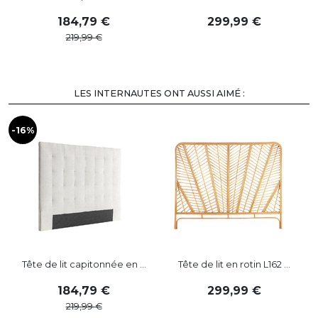
VOIR PLUS
LES INTERNAUTES ONT AUSSI AIMÉ :
-16%
-