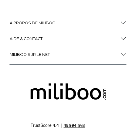
Tête de lit capitonnée en ...
Tête de lit en rotin L162 ...
184
,
79
299
,
99
219
,
99
Miliboo, c'est aussi
des services uniques !
Fidélité
(1)
Livraison
Gratuite
récompensée