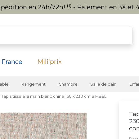
(1)
expédition en 24h/72h!
- Paiement en 3X et 4
 France
Mili'prix
able
Rangement
Chambre
Salle de bain
Enfa
Tapis tissé à la main blanc chiné 160 x 230 cm SIMBEL
Tap
230
co
Descri