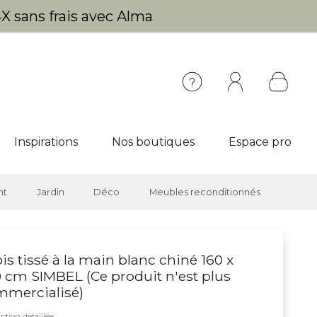
X sans frais avec Alma
Inspirations
Nos boutiques
Espace pro
nt
Jardin
Déco
Meubles reconditionnés
is tissé à la main blanc chiné 160 x
 cm SIMBEL (
Ce produit n'est plus
mmercialisé
)
ption détaillée