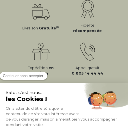
Fidélité
(1)
Livraison
Gratuite
récompensée
Expédition
en
Appel gratuit
24/72h
0 805 14 44 44
À PROPOS DE MILIBOO
AIDE & CONTACT