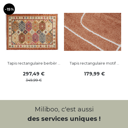
-15%
Tapis rectangulaire berbèr ...
Tapis rectangulaire motif ...
297
,
49
179
,
99
349
,
99
Miliboo, c'est aussi
des services uniques !